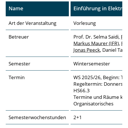
Material
Name
Einführung in Elektro
Art der Veranstaltung
Vorlesung
Betreuer
Prof. Dr. Selma Saidi
,
Pr
Markus Maurer (IFR)
,
Pro
Jonas Peeck
, Daniel Tap
Semester
Wintersemester
Termin
WS 2025/26, Beginn: TB
Regeltermin: Donnerstag,
HS66.3
Termine und Räume kön
Organisatorisches
Semesterwochenstunden
2+1